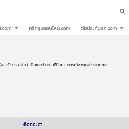
อม.com
ศรีกรุงออนไลน์.com
ต่อประกันรถ.com
(เลขาธิการ คปภ.) เปิดเผยว่า ตามที่มีสถานการณ์การแพร่ระบาดของ
ติดต่อเรา