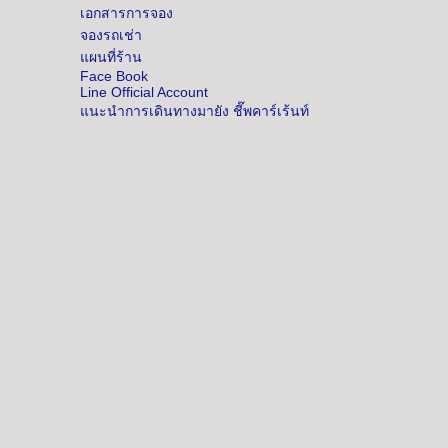
เอกสารการจอง
จองรถเช่า
แผนที่ร้าน
Face Book
Line Official Account
แนะนำการเดินทางมายัง ชี๊พคาร์เร้นท์