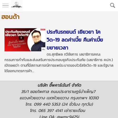
ฮอนด้า
ประกันรถยนต์ เยียวยา โค
วิด-19 ลดค่าเบี้ย คืนค่าเบี้ย
ขยายเวลา
ดร.สุทธิพล ทวีชัยการ เลขาธิการคณะ
กรรมการกำกับและส่งเสริมการประกอบธุรกิจประกันภัย (เลขาธิการ คปภ.)
เปิดเผยว่า ตามที่มีสถานการณ์การแพร่ระบาดของไวรัสโควิด-19 และรัฐบาล
ได้ออกมาตรการห้า...
บริษัท ชี๊พคาร์เร้นท์ จำกัด
35/1 ซอยไพศาล ถนนประชาราษฎร์บำเพ็ญ7
แขวงห้วยขวาง เขตห้วยขวาง กรุงเทพฯ 10310
โทร. 099 440 5353 (24 ชั่วโมง ทุกวัน)
โทร. 065 397 4141 เช่ารายเดือน
Line OA: @wmc9425i