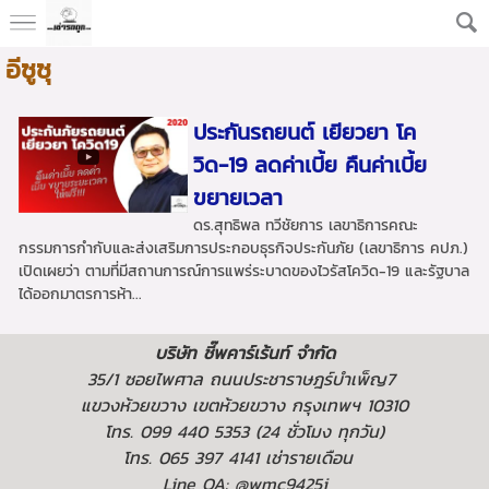
อีซูซุ
ประกันรถยนต์ เยียวยา โค
วิด-19 ลดค่าเบี้ย คืนค่าเบี้ย
ขยายเวลา
ดร.สุทธิพล ทวีชัยการ เลขาธิการคณะ
กรรมการกำกับและส่งเสริมการประกอบธุรกิจประกันภัย (เลขาธิการ คปภ.)
เปิดเผยว่า ตามที่มีสถานการณ์การแพร่ระบาดของไวรัสโควิด-19 และรัฐบาล
ได้ออกมาตรการห้า...
บริษัท ชี๊พคาร์เร้นท์ จำกัด
35/1 ซอยไพศาล ถนนประชาราษฎร์บำเพ็ญ7
แขวงห้วยขวาง เขตห้วยขวาง กรุงเทพฯ 10310
โทร. 099 440 5353 (24 ชั่วโมง ทุกวัน)
โทร. 065 397 4141 เช่ารายเดือน
Line OA: @wmc9425i