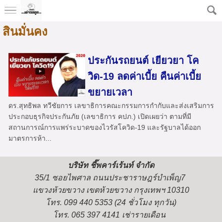
สินมั่นคง
ประกันรถยนต์ เยียวยา โค
วิด-19 ลดค่าเบี้ย คืนค่าเบี้ย
ขยายเวลา
ดร.สุทธิพล ทวีชัยการ เลขาธิการคณะกรรมการกำกับและส่งเสริมการ
ประกอบธุรกิจประกันภัย (เลขาธิการ คปภ.) เปิดเผยว่า ตามที่มี
สถานการณ์การแพร่ระบาดของไวรัสโควิด-19 และรัฐบาลได้ออก
มาตรการห้า...
บริษัท ชี๊พคาร์เร้นท์ จำกัด
35/1 ซอยไพศาล ถนนประชาราษฎร์บำเพ็ญ7
แขวงห้วยขวาง เขตห้วยขวาง กรุงเทพฯ 10310
โทร. 099 440 5353 (24 ชั่วโมง ทุกวัน)
โทร. 065 397 4141 เช่ารายเดือน