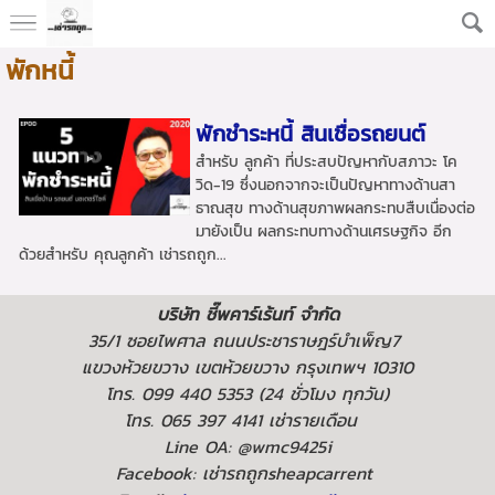
พักหนี้
พักชำระหนี้ สินเชื่อรถยนต์
สำหรับ ลูกค้า ที่ประสบปัญหากับสภาวะ โค
วิด-19 ซึ่งนอกจากจะเป็นปัญหาทางด้านสา
ธาณสุข ทางด้านสุขภาพผลกระทบสืบเนื่องต่อ
มายังเป็น ผลกระทบทางด้านเศรษฐกิจ อีก
ด้วยสำหรับ คุณลูกค้า เช่ารถถูก...
บริษัท ชี๊พคาร์เร้นท์ จำกัด
35/1 ซอยไพศาล ถนนประชาราษฎร์บำเพ็ญ7
แขวงห้วยขวาง เขตห้วยขวาง กรุงเทพฯ 10310
โทร. 099 440 5353 (24 ชั่วโมง ทุกวัน)
โทร. 065 397 4141 เช่ารายเดือน
Line OA: @wmc9425i
Facebook: เช่ารถถูกsheapcarrent