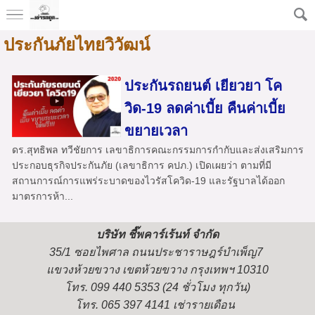
ประกันภัยไทยวิวัฒน์
ประกันรถยนต์ เยียวยา โค
วิด-19 ลดค่าเบี้ย คืนค่าเบี้ย
ขยายเวลา
ดร.สุทธิพล ทวีชัยการ เลขาธิการคณะกรรมการกำกับและส่งเสริมการ
ประกอบธุรกิจประกันภัย (เลขาธิการ คปภ.) เปิดเผยว่า ตามที่มี
สถานการณ์การแพร่ระบาดของไวรัสโควิด-19 และรัฐบาลได้ออก
มาตรการห้า...
บริษัท ชี๊พคาร์เร้นท์ จำกัด
35/1 ซอยไพศาล ถนนประชาราษฎร์บำเพ็ญ7
แขวงห้วยขวาง เขตห้วยขวาง กรุงเทพฯ 10310
โทร. 099 440 5353 (24 ชั่วโมง ทุกวัน)
โทร. 065 397 4141 เช่ารายเดือน