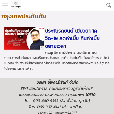
กรุงเทพประกันภัย
ประกันรถยนต์ เยียวยา โค
วิด-19 ลดค่าเบี้ย คืนค่าเบี้ย
ขยายเวลา
ดร.สุทธิพล ทวีชัยการ เลขาธิการคณะ
กรรมการกำกับและส่งเสริมการประกอบธุรกิจประกันภัย (เลขาธิการ คปภ.)
เปิดเผยว่า ตามที่มีสถานการณ์การแพร่ระบาดของไวรัสโควิด-19 และรัฐบาล
ได้ออกมาตรการห้า...
บริษัท ชี๊พคาร์เร้นท์ จำกัด
35/1 ซอยไพศาล ถนนประชาราษฎร์บำเพ็ญ7
แขวงห้วยขวาง เขตห้วยขวาง กรุงเทพฯ 10310
โทร. 099 440 5353 (24 ชั่วโมง ทุกวัน)
โทร. 065 397 4141 เช่ารายเดือน
Line OA: @wmc9425i