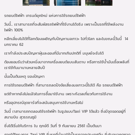
รถยนต์ไฟฟ้า เทรนด์ยุคใหม่ แห่งการใช้รถยนต์ไฟฟ้า
วันนี้... เราสามารถที่จะสัมผัสรถไฟฟ้าที่ใช้งานได้จริง เพราะเป็นรถที่ใช้พลังงาน
ไฟฟ้า 100%
หลีกเลี่ยงไม่ได้ที่โลกต้องเผชิญกับปัญหามลภาวะ ไปทั่วโลก และในขณะนี้วันนี้ 14
มกราคม 62
เรากำลังประสบปัญหาฝุ่นละอองที่มีมากเกินปกติที่ มนุษย์จะรับได้
ต้องยอมรับว่าส่วนหนึ่งมาจากเครื่องยนต์แบบสันดาบ หรือการใช้น้ำมันเชื้อเพลิงที่
เราใช้กันมานานหลายสิบปี
นั้นเป็นต้นเหตุ ของปัญหา
การใช้รถยนต์ไฟฟ้า ที่สามารถลดปัจจัยเสี่ยงมลภาวะนี้ไปได้ คือ รถยนต์ไฟฟ้า
แต่ถ้าหากยังไม่แน่ใจในการซื้อมาใช้งาน เพราะกังวลเกี่ยวกับการใช้งาน
หรืออุปกรณ์จุดชาร์จที่จะสนับสนุนการใช้งานหรือไม่
วันนี้ เาสามารถทดลองใช้รถไฟฟ้า ในรูปแบบTaxi VIP ได้แล้ว ซึ่งมีจุดจอดอยู่ที่
สนามบิน สุวรรณภูมิ
ซี่งได้เิริ่มให้บริการ ใน ฤกษ์ดี วันที่ 9 กันยายน 2561 เป็นต้นมา
ภายใต้โครงการ Taxi VIP ซึ่งรถที่นำมาใช้เป็นรถจากประเทศจีน ซึ่งในอนาคตคาด