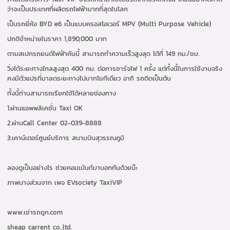
ว่าจะเป็นประเทศที่ผลิตรถไฟฟ้ามากที่สุดในโลก
เป็นรถยี่ห้อ BYD e6 เป็นแบบครอสโอเวอร์ MPV (Multi Purpose Vehicle)
ปกติจำหน่ายในราคา 1,890,000 บาท
ตามสเปกรถยนต์ไฟฟ้าคันนี้ สามารถทำความเร็วสูงสุด ได้ที่ 149 กม./ชม.
วิ่งได้ระยะทางไกลสูงสุด 400 กม. ต่อการชาร์จไฟ 1 ครั้ง แต่ทั้งนี้ในการใช้งานจริง
คงมีตัวแปรที่มาลดระยะทางไปมากโขทีเดียว อาทิ รถติดเป็นต้น
ทั้งนี้ท่านสามารถเรียกใช้ได้หลายช่องทาง
1.ผ่านแอพพลิเคชั่น Taxi OK
2.ผ่านCall Center 02-039-8888
3.เคาน์เตอร์ศูนย์บริการ สนามบินสุวรรณภูมิ
ลองดูเป็นอย่างไร ช่วยคอมเม้นท์มาบอกกันด้วยน๊ะ
ภาพบางส่วนจาก เพจ EVsociety TaxiVIP
www.เช่ารถถูก.com
sheap carrent co.,ltd.