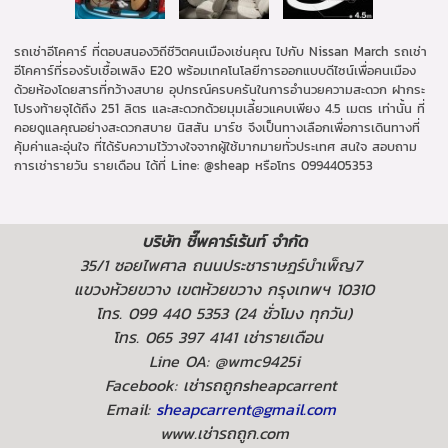
รถเช่าอีโคคาร์ ที่ตอบสนองวิถีชีวิตคนเมืองเช่นคุณ ไปกับ Nissan March รถเช่า
อีโคคาร์ที่รองรับเชื้อเพลิง E20 พร้อมเทคโนโลยีการออกแบบดีไซน์เพื่อคนเมือง
ด้วยห้องโดยสารที่กว้างสบาย อุปกรณ์ครบครันในการอำนวยความสะดวก ฝากระ
โปรงท้ายจุได้ถึง 251 ลิตร และสะดวกด้วยมุมเลี้ยวแคบเพียง 4.5 เมตร เท่านั้น ที่
คอยดูแลคุณอย่างสะดวกสบาย นิสสัน มาร์ช จึงเป็นทางเลือกเพื่อการเดินทางที่
คุ้มค่าและอุ่นใจ ที่ได้รับความไว้วางใจจากผู้ใช้มากมายทั่วประเทศ สนใจ สอบถาม
การเช่ารายวัน รายเดือน ได้ที่ Line: @sheap หรือโทร 0994405353
บริษัท ชี๊พคาร์เร้นท์ จำกัด
35/1 ซอยไพศาล ถนนประชาราษฎร์บำเพ็ญ7
แขวงห้วยขวาง เขตห้วยขวาง กรุงเทพฯ 10310
โทร. 099 440 5353 (24 ชั่วโมง ทุกวัน)
โทร. 065 397 4141 เช่ารายเดือน
Line OA: @wmc9425i
Facebook: เช่ารถถูกsheapcarrent
Email:
sheapcarrent@gmail.com
www.เช่ารถถูก.com